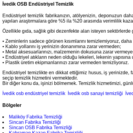
İvedik OSB Endüstriyel Temizlik
Endüstriyel temizlik fabrikanızın, atölyenizin, deponuzun daha
yapılan araştırmalara göre %5 ila %20 arasında verimlilik kazan
Özellikle gıda, sağlık gibi dezenfekte alan isteyen sektörlerd
• Zeminlerin sadece görünen kısımlarını temizlemiyoruz, daha d
• Kablo yollarını iş yerinizin donanımına zarar vermeden;
• Metal aksesuarlarınızı, malzemenin dokusuna zarar vermeyec
• Endüstriyel atıkların neden olduğu lekeleri, lekenin yapısın
• Plastik üretim ekipmanlarınızı zarar vermeden temizliyoruz.
Endüstriyel temizlikte en dikkat ettiğimiz husus, iş yerinizd
seçip temizlik hizmetini vermektedir.
Bir diğer konu da, işinizi bölmemek. Temizlik hizmetimizi, gün
İvedik osb endüstriyel temizlik
İvedik osb sanayi temizliği
İved
Bölgeler
Maliköy Fabrika Temizliği
Sincan Fabrika Temizliği
Sincan OSB Fabrika Temizliği
Kahraman Kazan Fabrika Temizliği