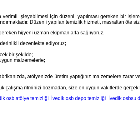
 verimli işleyebilmesi için düzenli yapılması gereken bir işlemdi
dırmaktadır. Düzenli yapılan temizlik hizmeti, masraftan öte siz
e gereken hijyeni uzman ekipmanlarla sağlıyoruz.
erinlikli dezenfekte ediyoruz;
ek bir şekilde;
a uygun malzemelerle;
e, fabrikanızda, atölyenizde üretim yaptığınız malzemelere zar
lük çalışma ritminizi bozmadan, size en uygun vakitlerde gerçek
ik osb atölye temizliği
İvedik osb depo temizliği
İvedik osbsu d