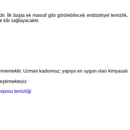
r. İlk başta ek masraf gibi görülebilecek endüstriyel temizlik,
e kâr sağlayacaktır.
ar vermemektir. Uzman kadromuz; yapıya en uygun olan kimyasalı
leştirmekteyiz
eposu temizliği