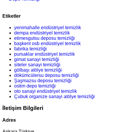
Etiketler
yenimahalle endüstriyel temizlik
dempa endüstriyel temizlik
etimesgutsu deposu temizliği
başkent osb endüstriyel temizlik
fabrika temizliği
pursaklar endüstriyel temizlik
gimat sanayi temizliği
siteler sanayi temizliği
gölbaşı atölye temizliği
dökümcülersu deposu temizliği
Şaşmazsu deposu temizliği
ostim depo temizliği
oto sanayi endüstriyel temizlik
Çubuk organize sanayi atölye temizliği
İletişim Bilgileri
Adres
Ankara Türkiye