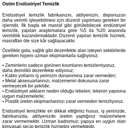
Ostim Endüstriyel Temizlik
Endüstriyel temizlik fabrikanızın, atölyenizin, deponuzun
daha verimli işleyebilmesi için düzenli yapılması gereken bir
işlemdir. İlk başta ek masraf gibi görülebilecek endüstriyel
temizlik, yapılan araştırmalara göre %5 ila %20 arasında
verimlilik kazandırmaktadır. Düzenli yapılan temizlik hizmeti,
masraftan öte size kâr sağlayacaktır.
Özellikle gıda, sağlık gibi dezenfekte alan isteyen sektörlerde
gereken hijyeni uzman ekipmanlarla sağlıyoruz.
• Zeminlerin sadece görünen kısımlarını temizlemiyoruz,
daha derinlikli dezenfekte ediyoruz;
• Kablo yollarını iş yerinizin donanımına zarar vermeden;
• Metal aksesuarlarınızı, malzemenin dokusuna zarar
vermeyecek bir şekilde;
• Endüstriyel atıkların neden olduğu lekeleri, lekenin yapısına
uygun malzemelerle;
• Plastik üretim ekipmanlarınızı zarar vermeden temizliyoruz.
Endüstriyel temizlikte en dikkat ettiğimiz husus, iş yerinizde,
fabrikanızda, atölyenizde üretim yaptığınız malzemelere
zarar vermemektir. Uzman kadromuz; yapıya en uygun olan
kimyasalı seçip temizlik hizmetini vermektedir.